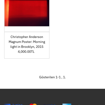
Alfabetik olarak, A-Z
Alfabetik olarak, Z-A
Fiyat, düşükten
yükseğe
Fiyat, yüksekten
Christopher Anderson
düşüğe
Magnum Poster: Morning
Tarih, eskiden yeniye
light in Brooklyn, 2015
4,000.00TL
Fiyat
Tarih, yeniden eskiye
Gösterilen 1-1 , 1.