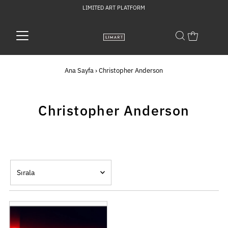
LIMITED ART PLATFORM
Ana Sayfa
›
Christopher Anderson
Christopher Anderson
Sırala
Öne çıkan
En alakalı
En çok satan