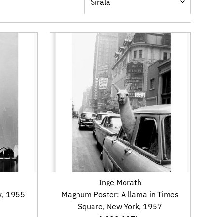
Öne çıkan
En alakalı
En çok satan
Alfabetik olarak, A-Z
Alfabetik olarak, Z-A
Fiyat, düşükten yükseğe
Fiyat, yüksekten düşüğe
Tarih, eskiden yeniye
Tarih, yeniden eskiye
Inge Morath
k, 1955
Magnum Poster: A llama in Times
Square, New York, 1957